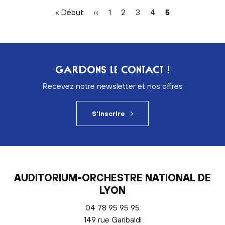
Pagination
Première
« Début
Page
‹‹
Page
1
Page
2
Page
3
Page
4
Page
5
page
précédente
courante
GARDONS LE CONTACT !
Recevez notre newsletter et nos offres
S'inscrire
AUDITORIUM-ORCHESTRE NATIONAL DE
LYON
04 78 95 95 95
149 rue Garibaldi