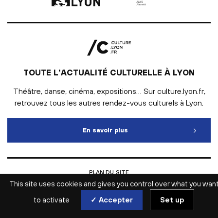
TOUTE L'ACTUALITÉ CULTURELLE À LYON
Théâtre, danse, cinéma, expositions… Sur culture.lyon.fr,
retrouvez tous les autres rendez-vous culturels à Lyon.
En savoir plus
Toute l'actualité culturelle
PLAN DU SITE
INTRANET
This site uses cookies and gives you control over what you wan
MENTIONS LÉGALES
ESPACE PRESSE
to activate
✓ Accepter
Set up
ACCESSIBILITÉ WEB : NON CONFORME
GESTION DES COOKIES