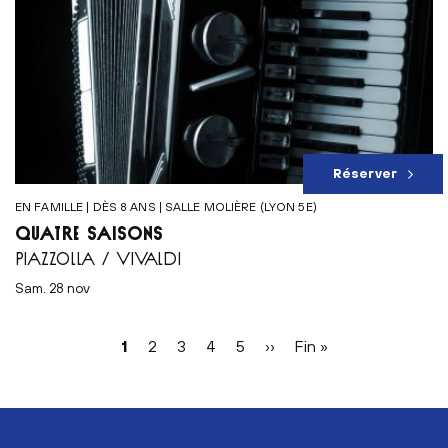
Réserver
EN FAMILLE | DÈS 8 ANS | SALLE MOLIÈRE (LYON 5E)
QUATRE SAISONS
PIAZZOLLA / VIVALDI
sam. 28 nov
Pagination
Page
1
Page
2
Page
3
Page
4
Page
5
Page
››
Dernière
Fin »
courante
suivante
page