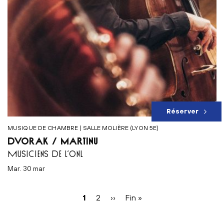
Réserver
MUSIQUE DE CHAMBRE | SALLE MOLIÈRE (LYON 5E)
DVOŘÁK / MARTINŮ
MUSICIENS DE L’ONL
mar. 30 mar
Pagination
Page
1
Page
2
Page
››
Dernière
Fin »
courante
suivante
page