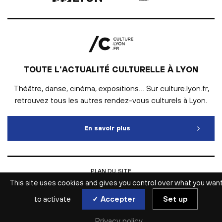
TOUTE L'ACTUALITÉ CULTURELLE À LYON
Théâtre, danse, cinéma, expositions… Sur culture.lyon.fr,
retrouvez tous les autres rendez-vous culturels à Lyon.
En savoir plus
Toute l'actualité culturelle
PLAN DU SITE
INTRANET
This site uses cookies and gives you control over what you wan
MENTIONS LÉGALES
ESPACE PRESSE
to activate
✓ Accepter
Set up
ACCESSIBILITÉ WEB : NON CONFORME
GESTION DES COOKIES
Privacy policy