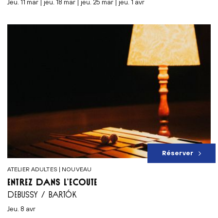
jeu. 11 mar | jeu. 18 mar | jeu. 25 mar | jeu. 1 avr
Réserver
ATELIER ADULTES | NOUVEAU
ENTREZ DANS L’ÉCOUTE
DEBUSSY / BARTÓK
jeu. 8 avr