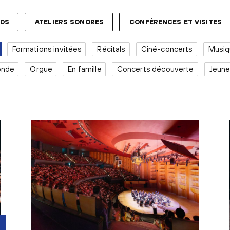
NDS
ATELIERS SONORES
CONFÉRENCES ET VISITES
Formations invitées
Récitals
Ciné-concerts
Musiq
onde
Orgue
En famille
Concerts découverte
Jeune