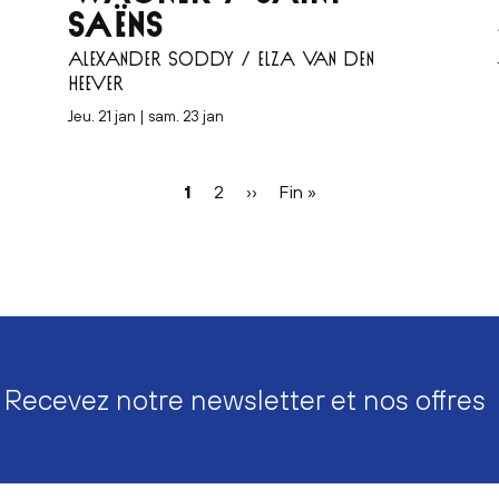
SAËNS
ALEXANDER SODDY / ELZA VAN DEN
HEEVER
jeu. 21 jan | sam. 23 jan
Page
1
Page
2
Page
››
Dernière
Fin »
courante
suivante
page
Recevez notre newsletter et nos offres