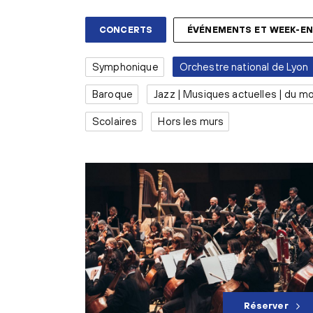
CONCERTS
ÉVÉNEMENTS ET WEEK-E
Symphonique
Orchestre national de Lyon
Baroque
Jazz | Musiques actuelles | du m
Scolaires
Hors les murs
Réserver