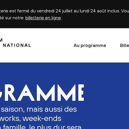
tterie est fermé du vendredi 24 juillet au lundi 24 août inclus. V
été sur notre
billetterie en ligne
.
Au programme
Bill
GRAMME
 saison, mais aussi des
erworks, week-ends
n famille, le plus dur sera