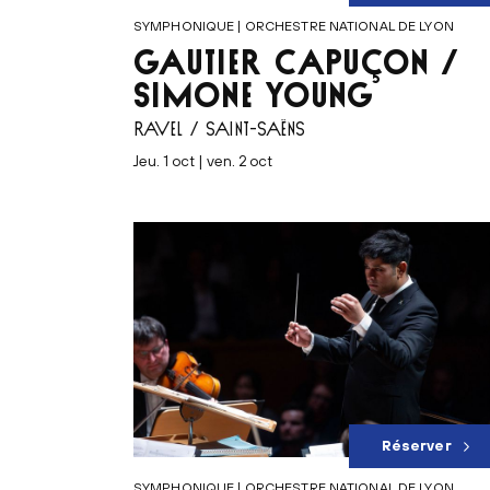
SYMPHONIQUE | ORCHESTRE NATIONAL DE LYON
GAUTIER CAPUÇON /
SIMONE YOUNG
RAVEL / SAINT-SAËNS
jeu. 1 oct | ven. 2 oct
Réserver
SYMPHONIQUE | ORCHESTRE NATIONAL DE LYON