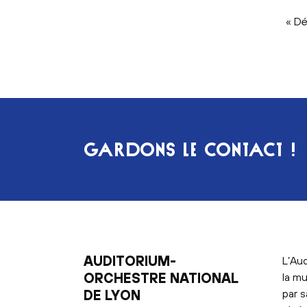
Pagination
Pre
« D
pag
GARDONS LE CONTACT !
AUDITORIUM-
L’Aud
ORCHESTRE NATIONAL
la mu
DE LYON
par s