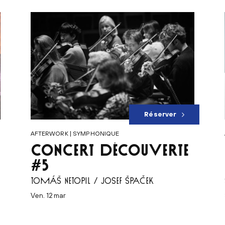
Réserver
AFTERWORK | SYMPHONIQUE
CONCERT DÉCOUVERTE
#5
TOMÁŠ NETOPIL / JOSEF ŠPAČEK
ven. 12 mar