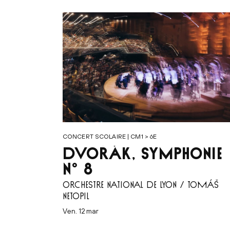
CONCERT SCOLAIRE | CM1 > 6E
DVOŘÁK, SYMPHONIE
N° 8
ORCHESTRE NATIONAL DE LYON / TOMÁŠ
NETOPIL
ven. 12 mar