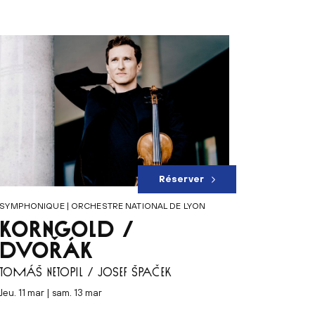
Réserver
SYMPHONIQUE | ORCHESTRE NATIONAL DE LYON
KORNGOLD /
DVOŘÁK
TOMÁŠ NETOPIL / JOSEF ŠPAČEK
jeu. 11 mar | sam. 13 mar