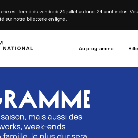
tterie est fermé du vendredi 24 juillet au lundi 24 août inclus. V
été sur notre
billetterie en ligne
.
Au programme
Bill
GRAMME
 saison, mais aussi des
erworks, week-ends
n famille, le plus dur sera