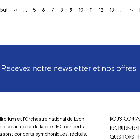
mière
ébut
Page
‹‹
…
Page
5
Page
6
Page
7
Page
8
Page
9
Page
10
Page
11
Page
12
Page
13
…
Pag
››
e
précédente
courante
suiv
Recevez notre newsletter et nos offres
NOUS CONTA
itorium et l’Orchestre national de Lyon :
sique au cœur de la cité. 160 concerts
RECRUTEMEN
aison : concerts symphoniques, récitals,
QUESTIONS F