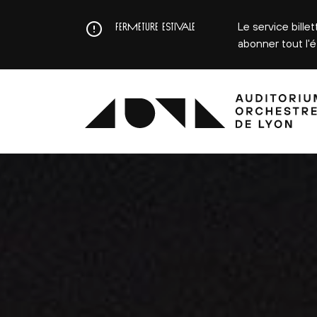
Aller
au
Le service bille
FERMETURE ESTIVALE
contenu
abonner tout l'
principal