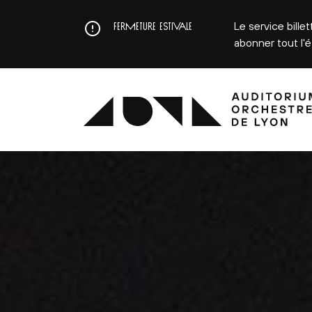
Aller
au
Le service bille
FERMETURE ESTIVALE
contenu
abonner tout l'
principal