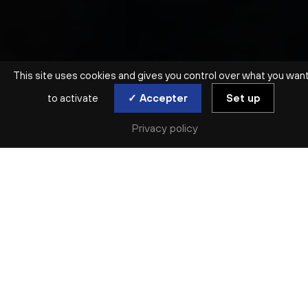
This site uses cookies and gives you control over what you wan
to activate
✓ Accepter
Set up
Privacy policy
SYMPHONIQUE | ORCHESTRE NATIONAL DE LYON
CONCERT D’OUVERTURE
TURANGALÎLA
jeu. 17 sep
Réserver