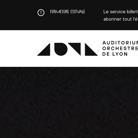
Aller
au
Le service bille
FERMETURE ESTIVALE
contenu
abonner tout l'
principal