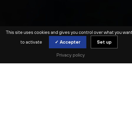
This site uses cookies and gives you control over what you wan
to activate
✓ Accepter
Set up
Privacy policy
SYMPHONIQUE | ORCHESTRE NATIONAL DE LYON
CONCERT D’OUVERTURE
TURANGALÎLA
jeu. 17 sep
Réserver