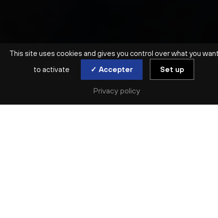
This site uses cookies and gives you control over what you wan
to activate
✓ Accepter
Set up
Privacy policy
SYMPHONIQUE | ORCHESTRE NATIONAL DE LYON
CONCERT D’OUVERTURE
TURANGALÎLA
jeu. 17 sep
Réserver