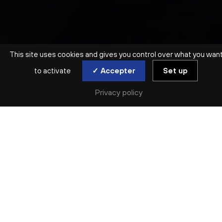
This site uses cookies and gives you control over what you wan
to activate
✓ Accepter
Set up
Privacy policy
SYMPHONIQUE | ORCHESTRE NATIONAL DE LYON
CONCERT D’OUVERTURE
TURANGALÎLA
jeu. 17 sep
Réserver