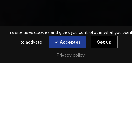
This site uses cookies and gives you control over what you wan
to activate
✓ Accepter
Set up
Privacy policy
SYMPHONIQUE | ORCHESTRE NATIONAL DE LYON
CONCERT D’OUVERTURE
TURANGALÎLA
jeu. 17 sep
Réserver