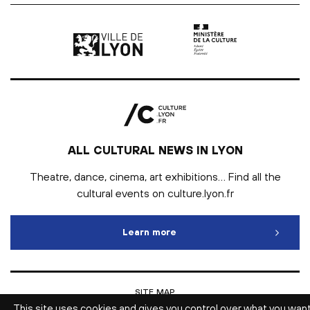
Ville de Lyon | lien externe
Ministère de la culture |
ALL CULTURAL NEWS IN LYON
Theatre, dance, cinema, art exhibitions… Find all the
cultural events on culture.lyon.fr
Learn more
All cultural news in Lyon
SITE MAP
INTRANET
This site uses cookies and gives you control over what you wan