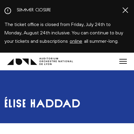
Aller
SUMMER CLOSURE
au
contenu
The ticket office is closed from Friday, July 24th to
principal
Monday, August 24th inclusive. You can continue to buy
your tickets and subscriptions
online
all summer-long.
Menu
ÉLISE HADDAD