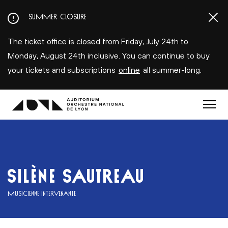
Aller
SUMMER CLOSURE
au
contenu
The ticket office is closed from Friday, July 24th to
principal
Monday, August 24th inclusive. You can continue to buy
your tickets and subscriptions
online
all summer-long.
Menu
SILÈNE SAUTREAU
MUSICIENNE INTERVENANTE