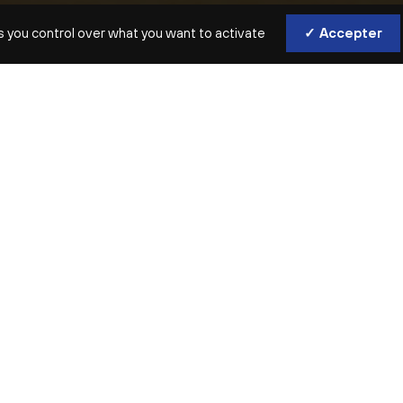
L
s you control over what you want to activate
✓ Accepter
S’accorder du temps en musique, e
laissant porter par les sons.
Une véritable bulle musicale d’une heur
les parents avec bébés de moins de 3 mo
Séance unique.