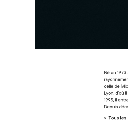
Né en 1973 
rayonnement 
celle de Mi
Lyon, d’où i
1995, il ent
Depuis déce
>
Tous les 