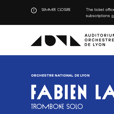
Aller
au
The ticket offi
SUMMER CLOSURE
contenu
subscriptions
o
principal
ORCHESTRE NATIONAL DE LYON
FABIEN L
TROMBONE SOLO