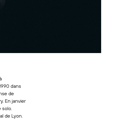
à
 1990 dans
anse de
y. En janvier
 solo.
l de Lyon.