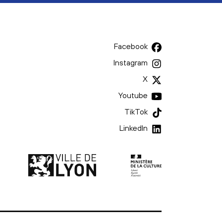
Facebook
Instagram
X
Youtube
TikTok
LinkedIn
Ministère de la culture | l
Ville de Lyon | lien externe