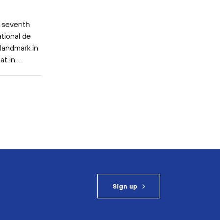
e seventh
tional de
landmark in
at in
…
Sign up