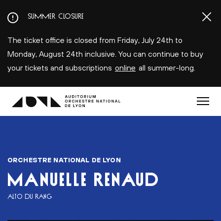
Aller
SUMMER CLOSURE
au
contenu
The ticket office is closed from Friday, July 24th to
principal
Monday, August 24th inclusive. You can continue to buy
your tickets and subscriptions
online
all summer-long.
Menu
ORCHESTRE NATIONAL DE LYON
MANUELLE RENAUD
ALTO DU RANG