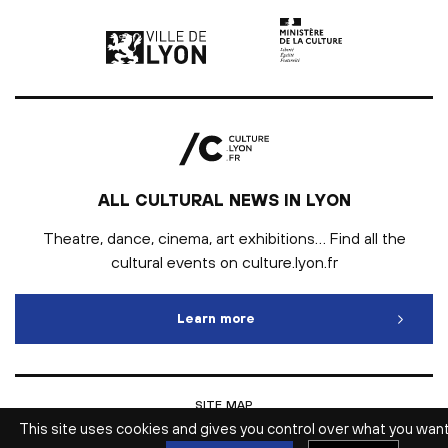
Ville de Lyon | lien externe
Ministère de la culture |
ALL CULTURAL NEWS IN LYON
Theatre, dance, cinema, art exhibitions… Find all the
cultural events on culture.lyon.fr
Learn more
All cultural news in Lyon
SITE MAP
INTRANET
This site uses cookies and gives you control over what you wan
LEGAL NOTICE