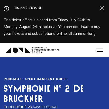
Aller
SUMMER CLOSURE
au
contenu
The ticket office is closed from Friday, July 24th to
principal
Monday, August 24th inclusive. You can continue to buy
your tickets and subscriptions
online
all summer-long.
Menu
PODCAST - C’EST DANS LA POCHE !
SYMPHONIE N° 2 DE
BRUCKNER
ÉPISODE PRÉSENTÉ PAR MAX DOZOLME