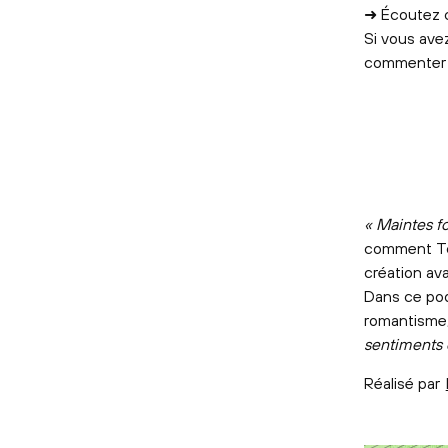
➜ Écoutez c
Si vous avez
commenter 
« Maintes f
comment Tch
création ava
Dans ce pod
romantisme,
sentiments 
Réalisé par