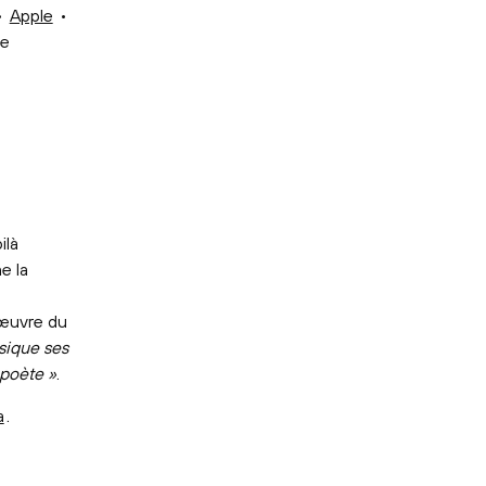
•
Apple
•
le
ilà
e la
’œuvre du
sique ses
 poète »
.
a
.