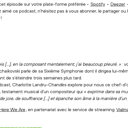
et épisode sur votre plate-forme préférée •
Spotify
•
Deezer
 aimé ce podcast, n'hésitez pas à vous abonner, le partager ou 
!
ois […], en la composant mentalement, j’ai beaucoup pleuré. »
: vo
aïkovski parle de sa Sixième Symphonie dont il dirigea lui-mêm
nt de s’éteindre trois semaines plus tard.
cast, Charlotte Landru-Chandès explore pour nous ce chef-d
 testament musical d’un compositeur qui
« exprime dans sa mu
de joie, de souffrance […] et épanche son âme à la manière d’un
Here We Are
, en partenariat avec le service de streaming
Vialm