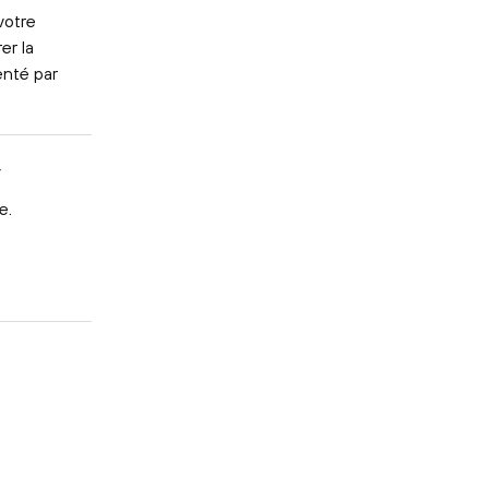
votre
er la
nté par
y
e.