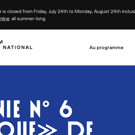
ce is closed from Friday, July 24th to Monday, August 24th inclus
nline
all summer-long.
Au programme
E N° 6
IQUE» DE