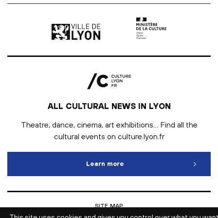
Ville de Lyon | lien externe
Ministère de la culture |
ALL CULTURAL NEWS IN LYON
Theatre, dance, cinema, art exhibitions… Find all the
cultural events on culture.lyon.fr
Learn more
All cultural news in Lyon
SITE MAP
INTRANET
This site uses cookies and gives you control over what you wan