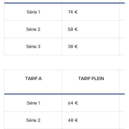
Série 1
74 €
6
Série 2
58 €
4
Série 3
38 €
3
TARIF A
TARIF PLEIN
E
Série 1
64 €
5
Série 2
48 €
4