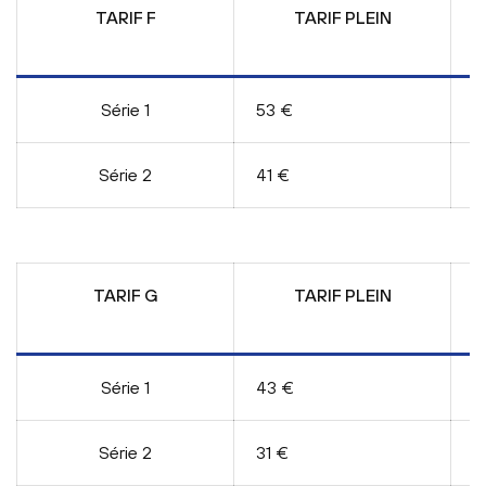
TARIF F
TARIF PLEIN
E
Série 1
53 €
4
Série 2
41 €
3
TARIF G
TARIF PLEIN
E
Série 1
43 €
3
Série 2
31 €
2