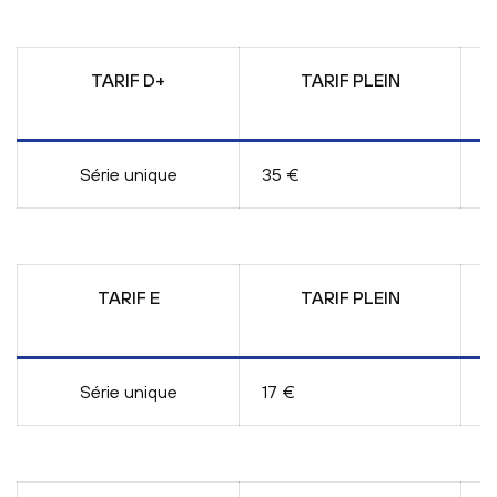
TARIF D+
TARIF PLEIN
E
Série unique
35 €
3
TARIF E
TARIF PLEIN
E
Série unique
17 €
/