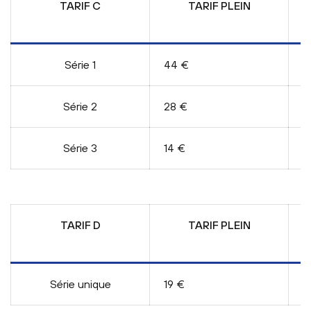
TARIF C
TARIF PLEIN
E
Série 1
44 €
3
Série 2
28 €
2
Série 3
14 €
1
TARIF D
TARIF PLEIN
E
Série unique
19 €
1