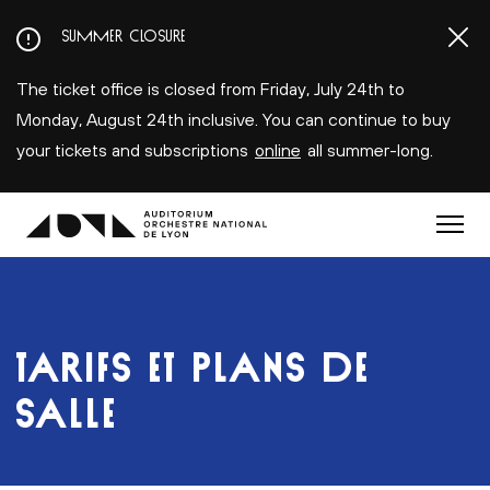
Aller
SUMMER CLOSURE
au
contenu
The ticket office is closed from Friday, July 24th to
principal
Monday, August 24th inclusive. You can continue to buy
your tickets and subscriptions
online
all summer-long.
Menu
TARIFS ET PLANS DE
SALLE