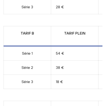
Série 3
28 €
2
TARIF B
TARIF PLEIN
E
Série 1
54 €
4
Série 2
38 €
3
Série 3
18 €
1