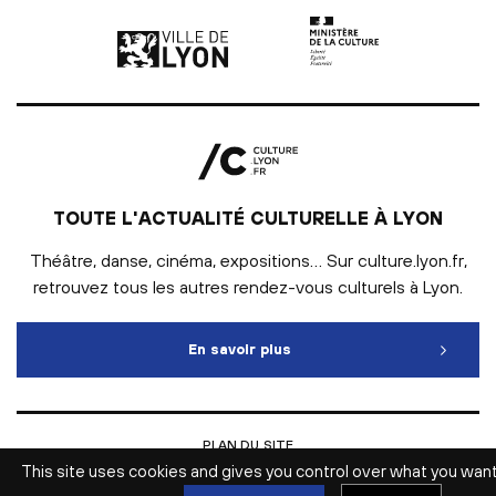
Ville de Lyon | lien externe
Ministère de la culture |
TOUTE L'ACTUALITÉ CULTURELLE À LYON
Théâtre, danse, cinéma, expositions… Sur culture.lyon.fr,
retrouvez tous les autres rendez-vous culturels à Lyon.
En savoir plus
Toute l'actualité culturelle
PLAN DU SITE
INTRANET
This site uses cookies and gives you control over what you wan
MENTIONS LÉGALES