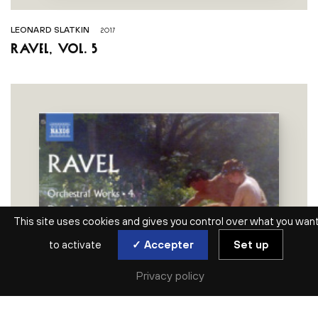
LEONARD SLATKIN
2017
Ravel, vol. 5
This site uses cookies and gives you control over what you wan
to activate
✓ Accepter
Set up
Privacy policy
FILTRES
NIKOLAJ SZEPS-ZNAIDER
LEONARD SLATKIN