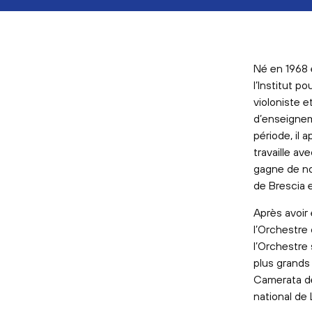
Né en 1968 
l’Institut p
violoniste 
d’enseignem
période, il
travaille av
gagne de nom
de Brescia 
Après avoir
l’Orchestre
l’Orchestre
plus grands 
Camerata de
national de