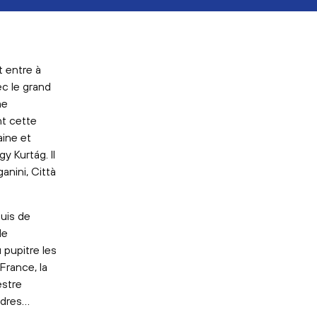
t entre à
vec le grand
me
nt cette
aine et
y Kurtág. Il
anini, Città
puis de
de
 pupitre les
France, la
estre
ndres…