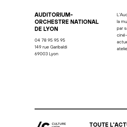
AUDITORIUM-
L’Aud
ORCHESTRE NATIONAL
la mu
DE LYON
par s
ciné-
04 78 95 95 95
actu
149 rue Garibaldi
ateli
69003 Lyon
TOUTE L'ACT