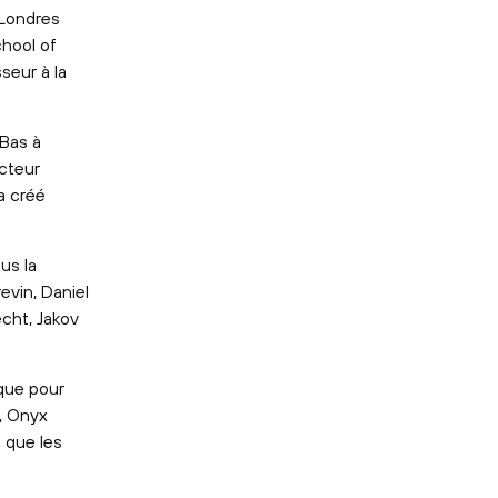
 Londres
chool of
seur à la
-Bas à
ecteur
a créé
us la
evin, Daniel
cht, Jakov
ique pour
s, Onyx
i que les