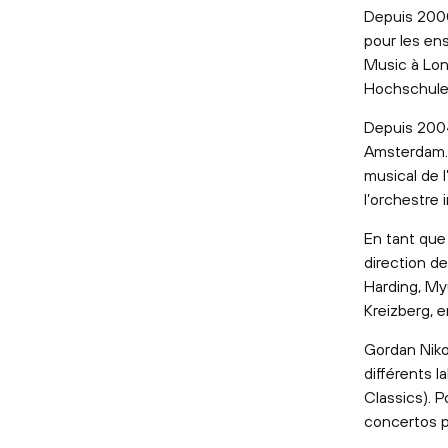
Depuis 2000
pour les ens
Music à Lond
Hochschule 
Depuis 2004
Amsterdam. I
musical de 
l’orchestre
En tant que 
direction de
Harding, My
Kreizberg, e
Gordan Niko
différents l
Classics). P
concertos p