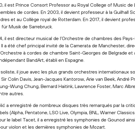
, il est Prince Consort Professor au Royal College of Music de
embles de cordes. En 2003, il devient professeur à la Guilhall S
res et au Collège royal de Rotterdam. En 2017, il devient profes
für Musik de Sarrebruck.
, il est directeur musical de l’Orchestre de chambres des Pays
l a été chef principal invité de la Camerata de Manchester, dir
l’Orchestre à cordes de chambre Saint-Georges de Belgrade et 
 indépendant BandArt, établi en Espagne.
soliste, il joue avec les plus grands orchestres internationaux so
 Sir Colin Davis, Jean-Jacques Kantorow, Arie van Beek, André Pr
ung-Wung Chung, Bernard Haitink, Lawrence Foster, Marc Albre
ntre autres.
lić a enregistré de nombreux disques très remarqués par la crit
abels (Alpha, Pentatone, LSO Live, Olympia, BNL, Warner Classic
our le label Tacet, il a enregistré les symphonies de Gounod ains
our violon et les dernières symphonies de Mozart.