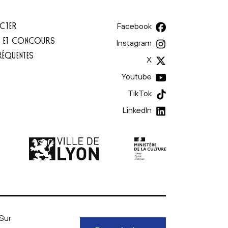
CTER
Facebook
T ET CONCOURS
Instagram
RÉQUENTES
X
Youtube
TikTok
LinkedIn
Ministère de la culture | l
Ville de Lyon | lien externe
Sur