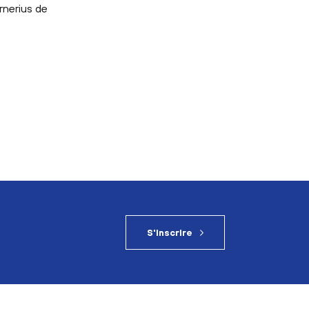
rnerius de
S'inscrire