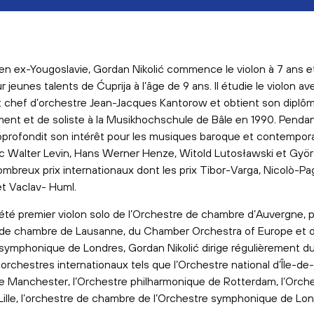
en ex-Yougoslavie, Gordan Nikolić commence le violon à 7 ans e
our jeunes talents de Ćuprija à l’âge de 9 ans. Il étudie le violon a
et chef d’orchestre Jean-Jacques Kantorow et obtient son diplô
ent et de soliste à la Musikhochschule de Bâle en 1990. Penda
 approfondit son intérêt pour les musiques baroque et contempor
ec Walter Levin, Hans Werner Henze, Witold Lutosławski et Györg
breux prix internationaux dont les prix Tibor-Varga, Nicolò-Pag
et Vaclav- Huml.
 été premier violon solo de l’Orchestre de chambre d’Auvergne, 
 de chambre de Lausanne, du Chamber Orchestra of Europe et 
 symphonique de Londres, Gordan Nikolić dirige régulièrement du
orchestres internationaux tels que l’Orchestre national d’Île-de-
 Manchester, l’Orchestre philharmonique de Rotterdam, l’Orch
 Lille, l’orchestre de chambre de l’Orchestre symphonique de Lo