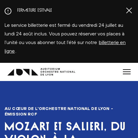
Aller
FERMETURE ESTIVALE
au
contenu
Le service billetterie est fermé du vendredi 24 juillet au
principal
lundi 24 août inclus. Vous pouvez réserver vos places à
l’unité ou vous abonner tout l'été sur notre
billetterie en
ligne
.
Menu
AU CŒUR DE L’ORCHESTRE NATIONAL DE LYON -
ÉMISSION RCF
MOZART ET SALIERI, DU