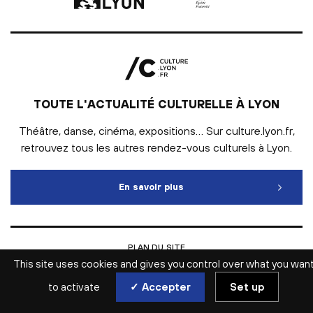
TOUTE L'ACTUALITÉ CULTURELLE À LYON
Théâtre, danse, cinéma, expositions… Sur culture.lyon.fr,
retrouvez tous les autres rendez-vous culturels à Lyon.
En savoir plus
Toute l'actualité culturelle
PLAN DU SITE
INTRANET
This site uses cookies and gives you control over what you wan
MENTIONS LÉGALES
ESPACE PRESSE
to activate
✓ Accepter
Set up
ACCESSIBILITÉ WEB : NON CONFORME
GESTION DES COOKIES