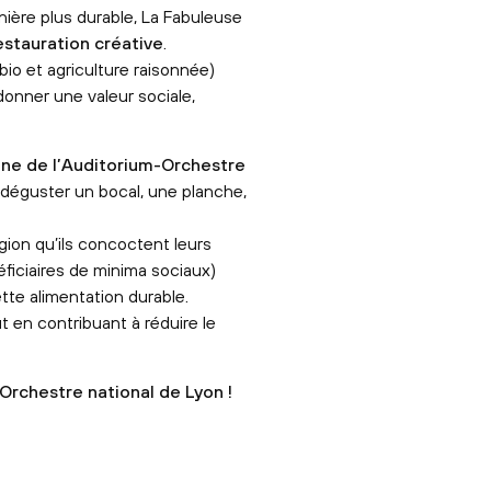
ière plus durable, La Fabuleuse
estauration créative
.
io et agriculture raisonnée)
edonner une valeur sociale,
ine de l’Auditorium-Orchestre
déguster un bocal, une planche,
gion qu’ils concoctent leurs
néficiaires de minima sociaux)
te alimentation durable.
ut en contribuant à réduire le
Orchestre national de Lyon !