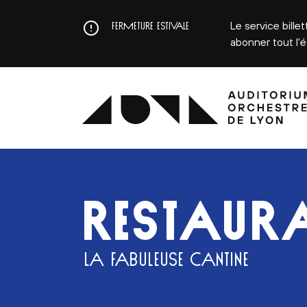
Aller
au
Le service bille
FERMETURE ESTIVALE
contenu
abonner tout l'
principal
RESTAURA
LA FABULEUSE CANTINE