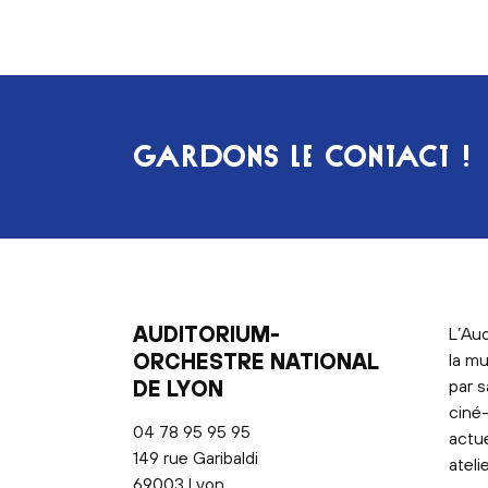
GARDONS LE CONTACT !
AUDITORIUM-
L’Aud
ORCHESTRE NATIONAL
la mu
DE LYON
par s
ciné-
04 78 95 95 95
actu
149 rue Garibaldi
ateli
69003 Lyon