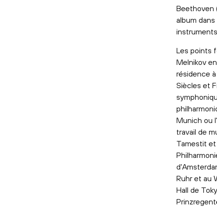
Beethoven (
album dans
instruments
Les points 
Melnikov en
résidence à
Siècles et F
symphonique
philharmoni
Munich ou l
travail de 
Tamestit et 
Philharmoni
d'Amsterdam
Ruhr et au W
Hall de Tok
Prinzregent