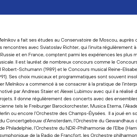
elnikov a fait ses études au Conservatoire de Moscou, auprès 
rencontres avec Sviatoslav Richter, qui l’invita régulièrement à
n Russie et en France, comptent parmi les expériences les plus
usicale. Il est lauréat de nombreux concours comme le Concour
al Robert-Schumann (1989) et le Concours musical Reine-Elisabe
1991). Ses choix musicaux et programmatiques sont souvent insol
der Melnikov a commencé à se consacrer à la pratique de l’interp
motivé par Andreas Staier et Alexei Lubimov avec qui il a réalisé 
ojets. Il donne régulièrement des concerts avec des ensemble
ienne tels le Freiburger Barockorchester, Musica Eterna, l’Akad
Berlin ou encore l’Orchestre des Champs-Élysées. Il a joué en so
 du Concertgebouw d’Amsterdam, l’Orchestre du Gewandhaus d
 de Philadelphie, l’Orchestre du NDR-Philharmonie de l’Elbe (Ham
 symphonique de la Radio de Francfort, les Orchestre philharmo