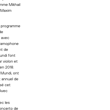
omme Mikhail
, Maxim
un programme
de
 avec
 Gramophone
nt de
undi font
 violon et
 en 2018.
 Mundi, ont
x annuel de
sé cet
 Avec
ec les
Concerto de