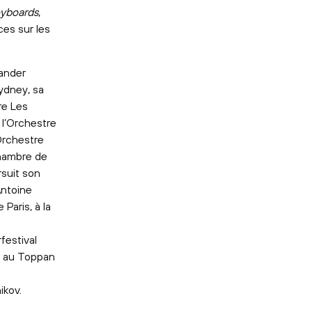
yboards
,
èces sur les
xander
ydney, sa
re Les
 l’Orchestre
Orchestre
chambre de
suit son
Antoine
Paris, à la
festival
n, au Toppan
ikov.