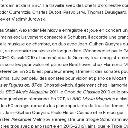
terdam et de la BBC. Il a travaillé avec des chefs d’orchestre c
odor Currentzis, Charles Dutoit, Paavo Järvi, Thomas Dausgaard
v et Vladimir Jurowski.
s Staier, Alexander Melnikov a enregistré et joué en concert 
 mains exclusivement consacré à Schubert. Il accorde une gran
à la musique de chambre, en duo avec Jean-Guihen Queyras ou
ust, sa partenaire musicale de longue date. Récompensé par le
ECHO Klassik 2010 et nommé pour le Grammy, leur enregistreme
 des sonates pour violon et piano de Beethoven chez Harmonia M
éférence. En 2015 est paru leur enregistrement des sonates pour
hms, suivi par celui des sonates pour violon et piano de Mozart
s et Fugues op. 87
de Chostakovitch, également chez Harmonia
 du
BBC Music Magazine
2011, le Choc de
Classica
2010 et le pri
discographique allemande. En 2011, le
BBC Music Magazine
a clas
 les 50 enregistrements les plus importants de tous les temps.
ust, Jean-Guihen Queyras, Pablo Heras-Casado et le Freiburger
ster, Alexander Melnikov a enregistré une trilogie Schumann av
 les trios avec piano (sortie en 2015-2016), ainsi que le Triple 