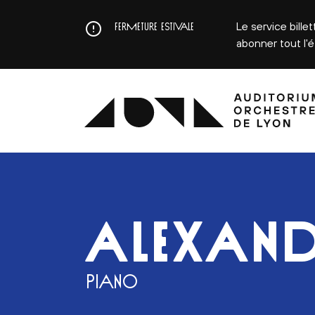
Aller
au
Le service bille
FERMETURE ESTIVALE
contenu
abonner tout l'
principal
ALEXAND
PIANO