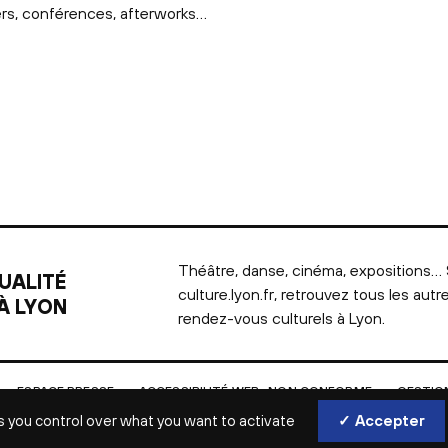
ers, conférences, afterworks…
Théâtre, danse, cinéma, expositions… 
UALITÉ
culture.lyon.fr, retrouvez tous les autr
À LYON
rendez-vous culturels à Lyon.
ESPACE PRESSE
ACCESSIBILITÉ WEB : NON CONFORME
GESTIO
s you control over what you want to activate
✓ Accepter