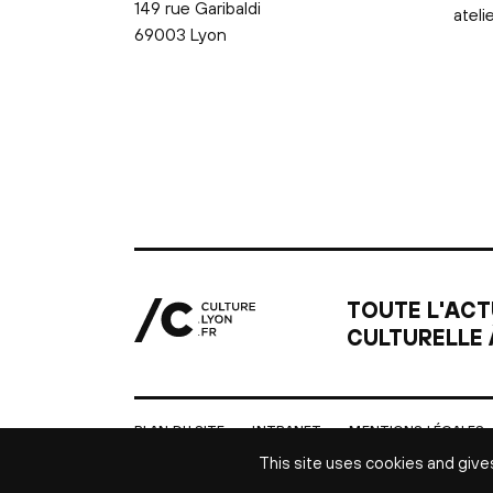
149 rue Garibaldi
ateli
69003 Lyon
TOUTE L'ACT
CULTURELLE 
PLAN DU SITE
INTRANET
MENTIONS LÉGALES
This site uses cookies and give