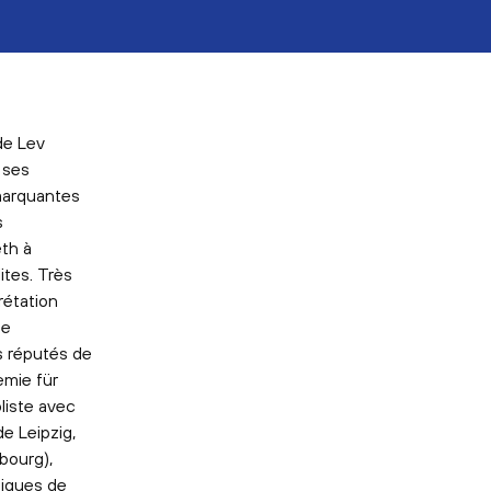
de Lev
 ses
 marquantes
s
th à
ites. Très
rétation
de
s réputés de
emie für
liste avec
e Leipzig,
bourg),
niques de