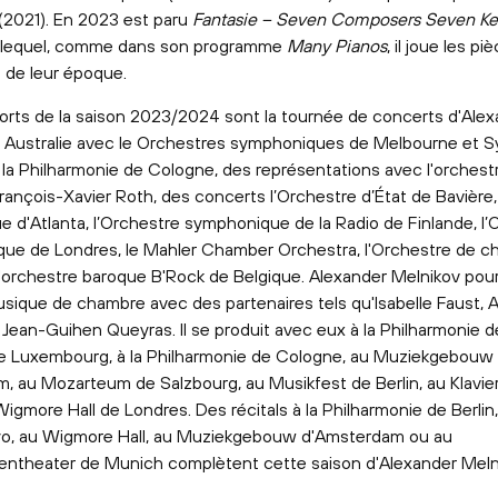
2021). En 2023 est paru
Fantasie – Seven Composers
Seven Ke
 lequel, comme dans son programme
Many Pianos
, il joue les pi
 de leur époque.
forts de la saison 2023/2024 sont la tournée de concerts d'Ale
 Australie avec le Orchestres symphoniques de Melbourne et S
 la Philharmonie de Cologne, des représentations avec l'orchest
rançois-Xavier Roth, des concerts l’Orchestre d’État de Bavière,
 d'Atlanta, l’Orchestre symphonique de la Radio de Finlande, l’
que de Londres, le Mahler Chamber Orchestra, l'Orchestre de 
'orchestre baroque B'Rock de Belgique. Alexander Melnikov pour
musique de chambre avec des partenaires tels qu'Isabelle Faust, 
Jean-Guihen Queyras. Il se produit avec eux à la Philharmonie de 
e Luxembourg, à la Philharmonie de Cologne, au Muziekgebouw
, au Mozarteum de Salzbourg, au Musikfest de Berlin, au Klavier
igmore Hall de Londres. Des récitals à la Philharmonie de Berli
yo, au Wigmore Hall, au Muziekgebouw d'Amsterdam ou au
entheater de Munich complètent cette saison d'Alexander Meln