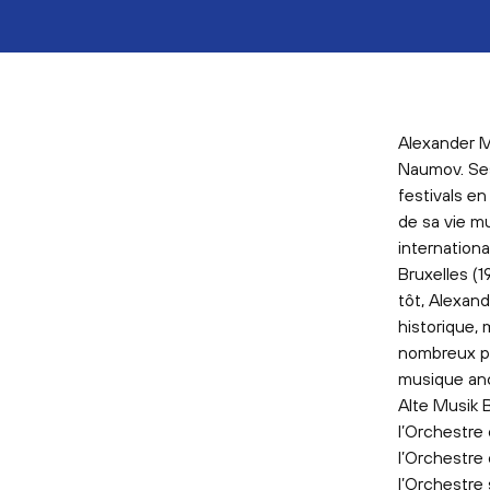
Alexander M
Naumov. Ses 
festivals e
de sa vie m
internation
Bruxelles (
tôt, Alexan
historique, 
nombreux pr
musique anc
Alte Musik 
l’Orchestre
l’Orchestre
l’Orchestre