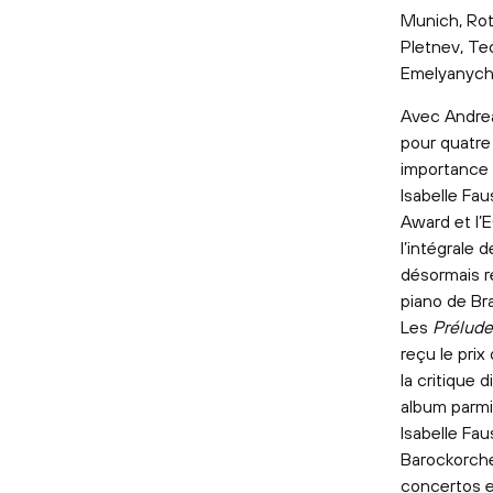
Munich, Rot
Pletnev, Te
Emelyanyche
Avec Andrea
pour quatre
importance 
Isabelle Fa
Award et l’
l’intégrale
désormais r
piano de Bra
Les
Prélude
reçu le prix
la critique 
album parmi
Isabelle Fa
Barockorche
concertos et