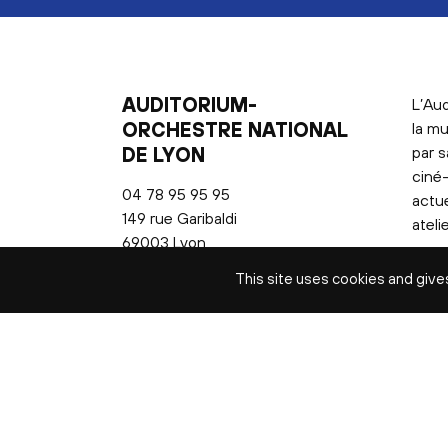
AUDITORIUM-
L’Aud
ORCHESTRE NATIONAL
la mu
DE LYON
par s
ciné-
04 78 95 95 95
actu
149 rue Garibaldi
ateli
69003 Lyon
This site uses cookies and give