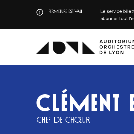
Aller
au
Le service bille
FERMETURE ESTIVALE
contenu
abonner tout l'
principal
CLÉMENT 
CHEF DE CHŒUR