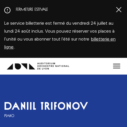
Aller
FERMETURE ESTIVALE
au
contenu
Le service billetterie est fermé du vendredi 24 juillet au
principal
lundi 24 août inclus. Vous pouvez réserver vos places à
l’unité ou vous abonner tout l'été sur notre
billetterie en
ligne
.
Menu
DANIIL TRIFONOV
PIANO