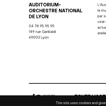
AUDITORIUM-
L’Aud
ORCHESTRE NATIONAL
la mu
DE LYON
par s
ciné-
04 78 95 95 95
actu
149 rue Garibaldi
ateli
69003 Lyon
TOUTE L'ACT
CULTURELLE 
This site uses cookies and give