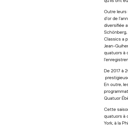
qu’ils ont 
Outre leurs
d’or de l’an
diversifiée 
Schönberg, 
Classics a 
Jean-Guihen
quatuors à 
l’enregistre
De 2017 à 2
prestigieuse
En outre, l
programmati
Quatuor Éb
Cette saiso
quatuors à 
York, à la P