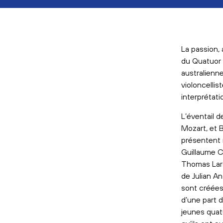
La passion, 
du Quatuor 
australienne
violoncellis
interprétati
L’éventail 
Mozart, et B
présentent 
Guillaume C
Thomas Larc
de Julian A
sont créées 
d’une part d
jeunes quat