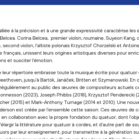
alliée à la précision et à une grande expressivité caractérise les
Belcea. Corina Belcea, premier violon, roumaine, Suyeon Kang, 
, second violon, l’altiste polonais Krzysztof Chorzelski et Antoine
te français, unissent leurs origines artistiques diverses pour enric
ons et susciter l’émotion.
de leur répertoire embrasse toute la musique écrite pour quatuor
eethoven, jusqu’à Bartók, Janáček, Britten et Szymanowski. En ou
régulièrement au public des œuvres de compositeurs actuels
onnesson (2023), Joseph Phibbs (2018), Krzysztof Penderecki (2
her (2015) et Mark-Anthony Turnage (2014 et 2010). Une nouv
nderson est créée par l’ensemble cette saison. Ces œuvres d
en collaboration avec la propre fondation du quatuor, dont l’obj
’élargir la littérature pour quatuor à cordes, et d’autre part de so
uors par leur enseignement, pour transmettre à la génération su