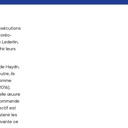
 exécutions
coréo-
 Lederlin,
hir leurs
 de Haydn,
tre, ils
 comme
016),
elle œuvre
e commande
ectif est
utenir les
ivante ce