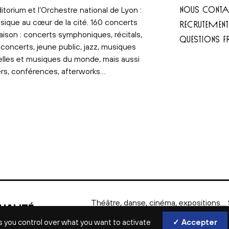
NOUS CONTA
itorium et l’Orchestre national de Lyon :
sique au cœur de la cité. 160 concerts
RECRUTEMEN
aison : concerts symphoniques, récitals,
QUESTIONS F
concerts, jeune public, jazz, musiques
elles et musiques du monde, mais aussi
ers, conférences, afterworks…
Théâtre, danse, cinéma, expositions… 
UALITÉ
culture.lyon.fr, retrouvez tous les autr
À LYON
s you control over what you want to activate
✓ Accepter
rendez-vous culturels à Lyon.