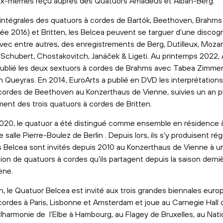
eux-mêmes reçu auprès des Quatuors Amadeus et Alban-Berg.
 intégrales des quatuors à cordes de Bartók, Beethoven, Brahms
née 2016) et Britten, les Belcea peuvent se targuer d’une discog
avec entre autres, des enregistrements de Berg, Dutilleux, Mozar
Schubert, Chostakovitch, Janáček & Ligeti. Au printemps 2022, 
publié les deux sextuors à cordes de Brahms avec Tabea Zimme
 Queyras. En 2014, EuroArts a publié en DVD les interprétation
cordes de Beethoven au Konzerthaus de Vienne, suivies un an pl
ment des trois quatuors à cordes de Britten.
020, le quatuor a été distingué comme ensemble en résidence à
 salle Pierre-Boulez de Berlin . Depuis lors, ils s’y produisent ré
es Belcea sont invités depuis 2010 au Konzerthaus de Vienne à u
on de quatuors à cordes qu’ils partagent depuis la saison derniè
ène.
n, le Quatuor Belcea est invité aux trois grandes biennales eur
cordes à Paris, Lisbonne et Amsterdam et joue au Carnegie Hall
hilharmonie de l’Elbe à Hambourg, au Flagey de Bruxelles, au Nati