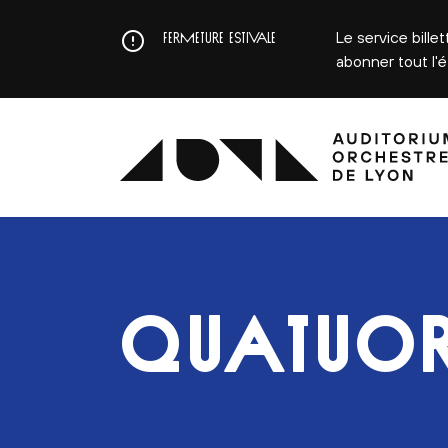
Aller
au
Le service bille
FERMETURE ESTIVALE
contenu
abonner tout l'
principal
QUATUOR