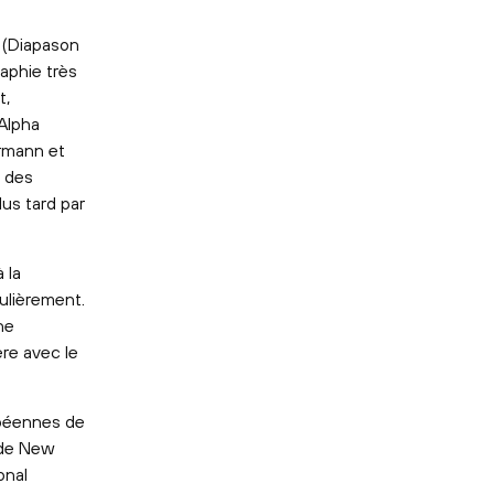
 (Diapason
raphie très
t,
Alpha
rmann et
s des
us tard par
 la
gulièrement.
ne
re avec le
opéennes de
 de New
onal