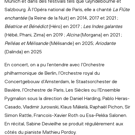
Munich et dans des festivals tels que Glyndebourne et
Salzbourg. À l’Opéra national de Paris, elle a chanté
La Flûte
enchantée
(la Reine de la Nuit) en 2014, 2017 et 2021 ;
Béatrice et Bénédict
(Héro) en 2017 ;
Les Indes galantes
(Hébé, Phani, Zima) en 2019 ;
Alcina
(Morgana) en 2021 ;
Pelléas et Mélisande
(Mélisande) en 2025;
Ariodante
(Dalinda) en 2025
En concert, on a pu l’entendre avec l’Orchestre
philharmonique de Berlin, l’Orchestre royal du
Concertgebouw d’Amsterdam, le Staatsorchester de
Bavière, l’Orchestre de Paris, Les Siècles ou l’Ensemble
Pygmalion sous la direction de Daniel Harding, Pablo Heras-
Casado, Vladimir Jurowski, Klaus Mäkelä, Raphaël Pichon, Sir
Simon Rattle, Francois-Xavier Roth ou Esa-Pekka Salonen.
En récital, Sabine Devieilhe se produit régulièrement aux
côtés du pianiste Mathieu Pordoy.