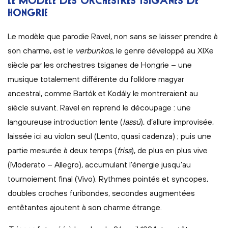
LE MODÈLE DES ORCHESTRES TSIGANES DE
HONGRIE
Le modèle que parodie Ravel, non sans se laisser prendre à
son charme, est le
verbunkos
, le genre développé au XIXe
siècle par les orchestres tsiganes de Hongrie – une
musique totalement différente du folklore magyar
ancestral, comme Bartók et Kodály le montreraient au
siècle suivant. Ravel en reprend le découpage : une
langoureuse introduction lente (
lassú
), d’allure improvisée,
laissée ici au violon seul (Lento, quasi cadenza) ; puis une
partie mesurée à deux temps (
friss
), de plus en plus vive
(Moderato – Allegro), accumulant l’énergie jusqu’au
tournoiement final (Vivo). Rythmes pointés et syncopes,
doubles croches furibondes, secondes augmentées
entêtantes ajoutent à son charme étrange.