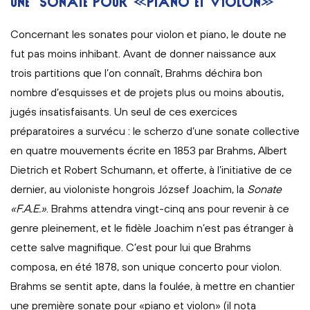
UNE SONATE POUR «PIANO ET VIOLON»
Concernant les sonates pour violon et piano, le doute ne
fut pas moins inhibant. Avant de donner naissance aux
trois partitions que l’on connaît, Brahms déchira bon
nombre d’esquisses et de projets plus ou moins aboutis,
jugés insatisfaisants. Un seul de ces exercices
préparatoires a survécu : le scherzo d’une sonate collective
en quatre mouvements écrite en 1853 par Brahms, Albert
Dietrich et Robert Schumann, et offerte, à l’initiative de ce
dernier, au violoniste hongrois József Joachim, la
Sonate
«F.A.E.»
. Brahms attendra vingt-cinq ans pour revenir à ce
genre pleinement, et le fidèle Joachim n’est pas étranger à
cette salve magnifique. C’est pour lui que Brahms
composa, en été 1878, son unique concerto pour violon.
Brahms se sentit apte, dans la foulée, à mettre en chantier
une première sonate pour «piano et violon» (il nota