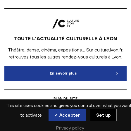
TOUTE L'ACTUALITÉ CULTURELLE À LYON
Théâtre, danse, cinéma, expositions… Sur culture.lyon.fr,
retrouvez tous les autres rendez-vous culturels à Lyon.
En savoir plus
Toute l'actualité culturelle
PLAN DU SITE
INTRANET
This site uses cookies and gives you control over what you wan
MENTIONS LÉGALES
ESPACE PRESSE
to activate
✓ Accepter
Set up
ACCESSIBILITÉ WEB : NON CONFORME
GESTION DES COOKIES
Privacy policy