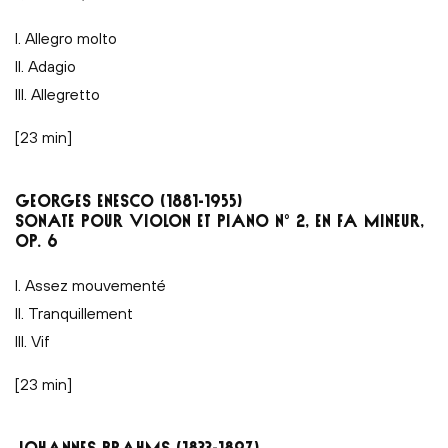
I. Allegro molto
II. Adagio
III. Allegretto
[23 min]
GEORGES ENESCO (1881-1955)
SONATE POUR VIOLON ET PIANO N° 2, EN FA MINEUR,
OP. 6
I. Assez mouvementé
II. Tranquillement
III. Vif
[23 min]
JOHANNES BRAHMS (1833-1897)