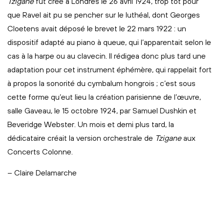
Tzigane
fut créé à Londres le 26 avril 1924, trop tôt pour
que Ravel ait pu se pencher sur le luthéal, dont Georges
Cloetens avait déposé le brevet le 22 mars 1922 : un
dispositif adapté au piano à queue, qui l’apparentait selon le
cas à la harpe ou au clavecin. Il rédigea donc plus tard une
adaptation pour cet instrument éphémère, qui rappelait fort
à propos la sonorité du cymbalum hongrois ; c’est sous
cette forme qu’eut lieu la création parisienne de l’œuvre,
salle Gaveau, le 15 octobre 1924, par Samuel Dushkin et
Beveridge Webster. Un mois et demi plus tard, la
dédicataire créait la version orchestrale de
Tzigane
aux
Concerts Colonne.
– Claire Delamarche