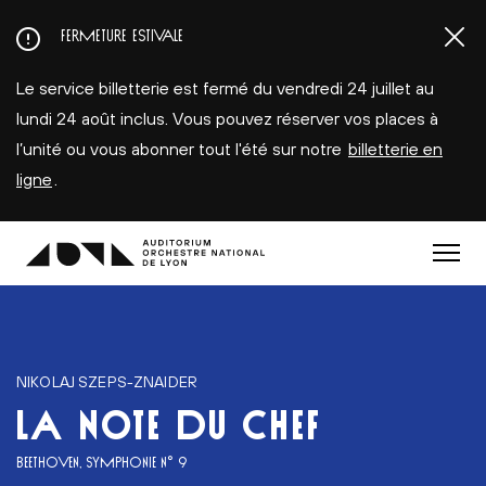
Aller
FERMETURE ESTIVALE
au
contenu
Le service billetterie est fermé du vendredi 24 juillet au
principal
lundi 24 août inclus. Vous pouvez réserver vos places à
l’unité ou vous abonner tout l'été sur notre
billetterie en
ligne
.
Menu
NIKOLAJ SZEPS-ZNAIDER
LA NOTE DU CHEF
BEETHOVEN, SYMPHONIE N° 9