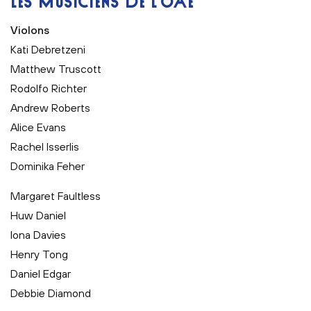
LES MUSICIENS DE L’OAE
Violons
Kati Debretzeni
Matthew Truscott
Rodolfo Richter
Andrew Roberts
Alice Evans
Rachel Isserlis
Dominika Feher
Margaret Faultless
Huw Daniel
Iona Davies
Henry Tong
Daniel Edgar
Debbie Diamond