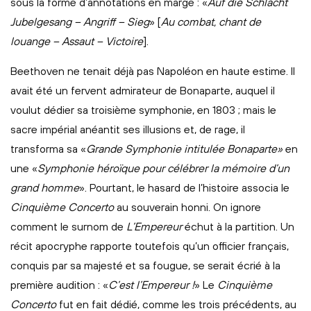
sous la forme d’annotations en marge : «
Auf die Schlacht
Jubelgesang – Angriff – Sieg
» [
Au combat, chant de
louange – Assaut – Victoire
].
Beethoven ne tenait déjà pas Napoléon en haute estime. Il
avait été un fervent admirateur de Bonaparte, auquel il
voulut dédier sa troisième symphonie, en 1803 ; mais le
sacre impérial anéantit ses illusions et, de rage, il
transforma sa «
Grande Symphonie intitulée Bonaparte»
en
une «
Symphonie héroïque pour célébrer la mémoire d’un
grand homme
». Pourtant, le hasard de l’histoire associa le
Cinquième Concerto
au souverain honni. On ignore
comment le surnom de
L’Empereur
échut à la partition. Un
récit apocryphe rapporte toutefois qu’un officier français,
conquis par sa majesté et sa fougue, se serait écrié à la
première audition : «
C’est l’Empereur !
» Le
Cinquième
Concerto
fut en fait dédié, comme les trois précédents, au