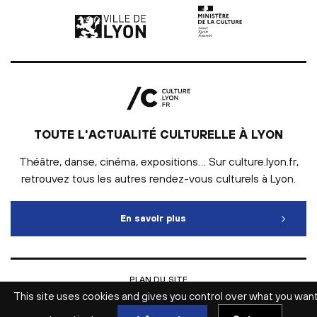
Ville de Lyon | lien externe
Ministère de la culture |
TOUTE L'ACTUALITÉ CULTURELLE À LYON
Théâtre, danse, cinéma, expositions… Sur culture.lyon.fr,
retrouvez tous les autres rendez-vous culturels à Lyon.
En savoir plus
Toute l'actualité culturelle
PLAN DU SITE
INTRANET
This site uses cookies and gives you control over what you wan
MENTIONS LÉGALES
ESPACE PRESSE