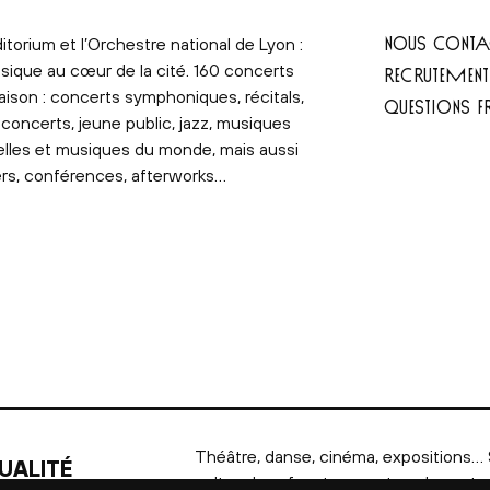
NOUS CONTA
itorium et l’Orchestre national de Lyon :
sique au cœur de la cité. 160 concerts
RECRUTEMEN
aison : concerts symphoniques, récitals,
QUESTIONS F
concerts, jeune public, jazz, musiques
elles et musiques du monde, mais aussi
ers, conférences, afterworks…
Théâtre, danse, cinéma, expositions… 
UALITÉ
culture.lyon.fr, retrouvez tous les autr