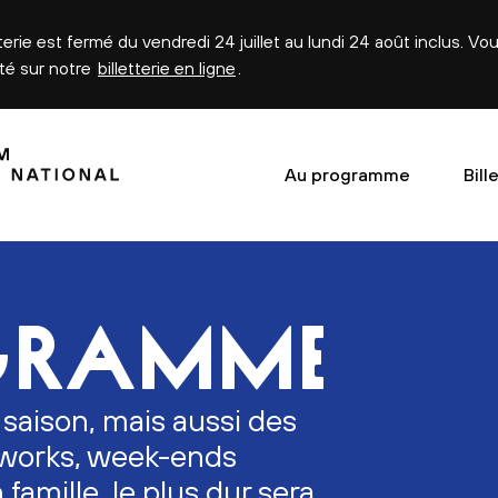
tterie est fermé du vendredi 24 juillet au lundi 24 août inclus. V
été sur notre
billetterie en ligne
.
Au programme
Bill
GRAMME
 saison, mais aussi des
erworks, week-ends
n famille, le plus dur sera