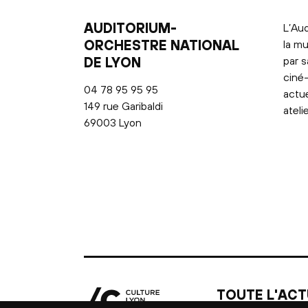
AUDITORIUM-
L’Aud
ORCHESTRE NATIONAL
la mu
DE LYON
par s
ciné-
04 78 95 95 95
actu
149 rue Garibaldi
ateli
69003 Lyon
TOUTE L'ACT