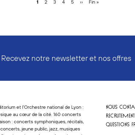
Page
1
Page
2
Page
3
Page
4
Page
5
Page
››
Dernière
Fin »
courante
suivante
page
Recevez notre newsletter et nos offres
NOUS CONTA
itorium et l’Orchestre national de Lyon :
sique au cœur de la cité. 160 concerts
RECRUTEMEN
aison : concerts symphoniques, récitals,
QUESTIONS F
concerts, jeune public, jazz, musiques