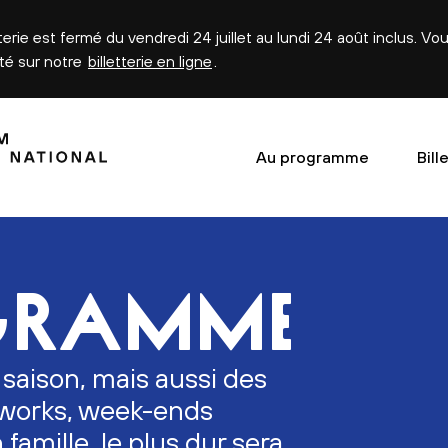
tterie est fermé du vendredi 24 juillet au lundi 24 août inclus. V
été sur notre
billetterie en ligne
.
Au programme
Bill
GRAMME
 saison, mais aussi des
erworks, week-ends
n famille, le plus dur sera