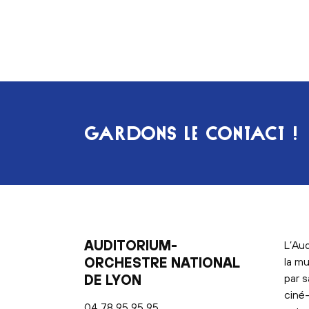
Pagination
GARDONS LE CONTACT !
AUDITORIUM-
L’Aud
ORCHESTRE NATIONAL
la mu
DE LYON
par s
ciné-
04 78 95 95 95