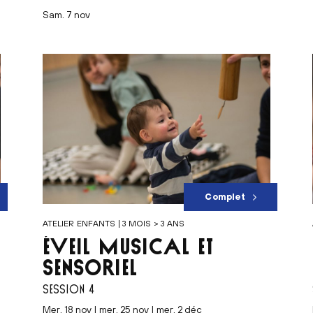
sam. 7 nov
Complet
ATELIER ENFANTS | 3 MOIS > 3 ANS
ÉVEIL MUSICAL ET
SENSORIEL
SESSION 4
mer. 18 nov | mer. 25 nov | mer. 2 déc