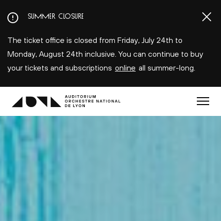
Aller
SUMMER CLOSURE
au
contenu
The ticket office is closed from Friday, July 24th to
principal
Monday, August 24th inclusive. You can continue to buy
your tickets and subscriptions
online
all summer-long.
Menu