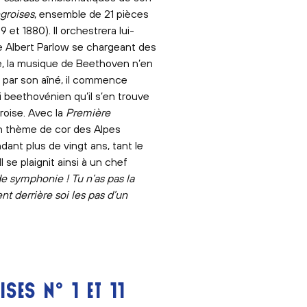
groises
, ensemble de 21 pièces
et 1880). Il orchestrera lui-
e Albert Parlow se chargeant des
ie, la musique de Beethoven n’en
 par son aîné, il commence
i beethovénien qu’il s’en trouve
roise. Avec la
Première
t un thème de cor des Alpes
ant plus de vingt ans, tant le
se plaignit ainsi à un chef
e symphonie ! Tu n’as pas la
t derrière soi les pas d’un
S N° 1 ET 11