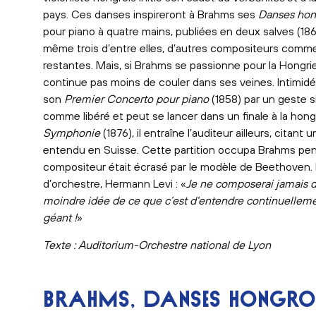
pays. Ces danses inspireront à Brahms ses
Danses hon
pour piano à quatre mains, publiées en deux salves (1869 
même trois d’entre elles, d’autres compositeurs comm
restantes. Mais, si Brahms se passionne pour la Hongr
continue pas moins de couler dans ses veines. Intimidé
son
Premier Concerto pour piano
(1858) par un geste s
comme libéré et peut se lancer dans un finale à la hong
Symphonie
(1876), il entraîne l’auditeur ailleurs, citan
entendu en Suisse. Cette partition occupa Brahms pend
compositeur était écrasé par le modèle de Beethoven. Il 
d’orchestre, Hermann Levi : «
Je ne composerai jamais d
moindre idée de ce que c’est d’entendre continuellemen
géant !
»
Texte : Auditorium-Orchestre national de Lyon
BRAHMS, DANSES HONGROISE