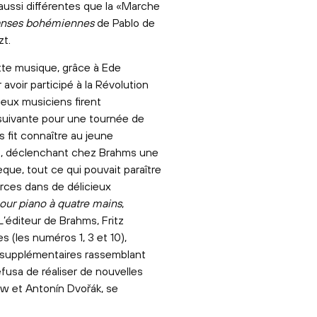
 aussi différentes que la «Marche
nses bohémiennes
de Pablo de
zt.
te musique, grâce à Ede
avoir participé à la Révolution
deux musiciens firent
suivante pour une tournée de
 fit connaître au jeune
s, déclenchant chez Brahms une
hèque, tout ce qui pouvait paraître
rces dans de délicieux
our piano à quatre mains
,
L’éditeur de Brahms, Fritz
s (les numéros 1, 3 et 10),
s supplémentaires rassemblant
fusa de réaliser de nouvelles
ow et Antonín Dvořák, se