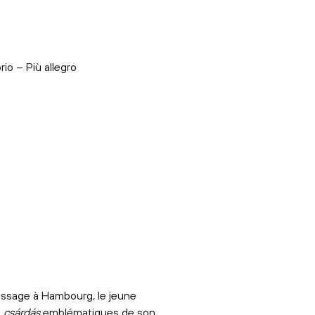
io – Più allegro
assage à Hambourg, le jeune
a
csárdás
emblématiques de son