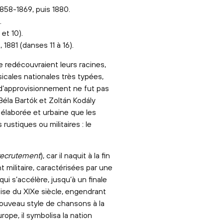
1858-1869, puis 1880.
.
et 10).
 1881 (danses 11 à 16).
e redécouvraient leurs racines,
sicales nationales très typées,
 d’approvisionnement ne fut pas
Béla Bartók et Zoltán Kodály
 élaborée et urbaine que les
ustiques ou militaires : le
recrutement
), car il naquit à la fin
 militaire, caractérisées par une
i s’accélère, jusqu’à un finale
se du XIXe siècle, engendrant
nouveau style de chansons à la
urope, il symbolisa la nation