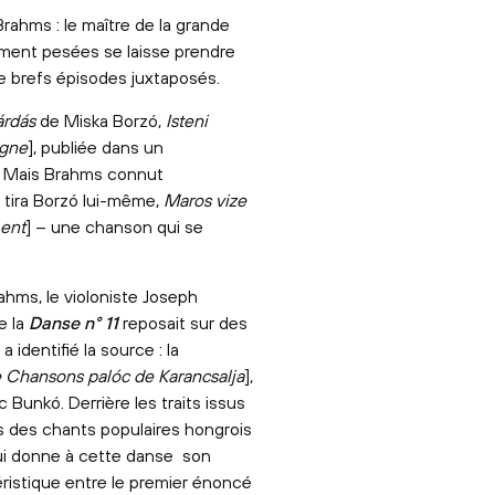
ahms : le maître de la grande
ement pesées se laisse prendre
 brefs épisodes juxtaposés.
árdás
de Miska Borzó,
Isteni
ygne
], publiée dans un
t. Mais Brahms connut
 tira Borzó lui-même,
Maros vize
ment
] – une chanson qui se
ahms, le violoniste Joseph
e la
Danse n° 11
reposait sur des
identifié la source : la
e Chansons palóc de Karancsalja
],
c Bunkó. Derrière les traits issus
es des chants populaires hongrois
ui donne à cette danse son
ristique entre le premier énoncé