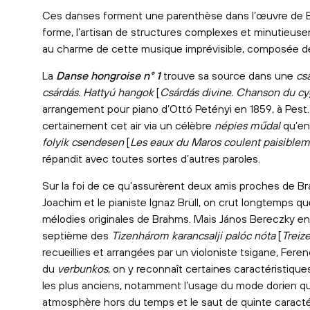
Ces danses forment une parenthèse dans l’œuvre de Br
forme, l’artisan de structures complexes et minutieus
au charme de cette musique imprévisible, composée de
La
Danse hongroise n° 1
trouve sa source dans une
cs
csárdás. Hattyú hangok
[
Csárdás divine. Chanson du c
arrangement pour piano d’Ottó Petényi en 1859, à Pes
certainement cet air via un célèbre
népies műdal
qu’en
folyik csendesen
[
Les eaux du Maros coulent paisible
répandit avec toutes sortes d’autres paroles.
Sur la foi de ce qu’assurèrent deux amis proches de Br
Joachim et le pianiste Ignaz Brüll, on crut longtemps qu
mélodies originales de Brahms. Mais János Bereczky en a 
septième des
Tizenhárom karancsalji palóc nóta
[
Treiz
recueillies et arrangées par un violoniste tsigane, Feren
du
verbunkos
, on y reconnaît certaines caractéristiqu
les plus anciens, notamment l’usage du mode dorien q
atmosphère hors du temps et le saut de quinte caracté