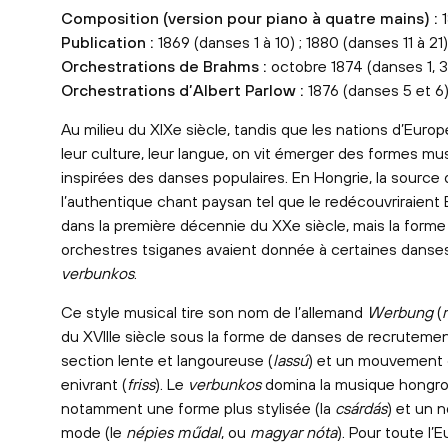
Composition (version pour piano à quatre mains) :
Publication :
1869 (danses 1 à 10) ; 1880 (danses 11 à 21)
Orchestrations de Brahms :
octobre 1874 (danses 1, 3 
Orchestrations d’Albert Parlow :
1876 (danses 5 et 6),
Au milieu du XIXe siècle, tandis que les nations d’Europ
leur culture, leur langue, on vit émerger des formes mu
inspirées des danses populaires. En Hongrie, la source
l’authentique chant paysan tel que le redécouvriraient 
dans la première décennie du XXe siècle, mais la forme
orchestres tsiganes avaient donnée à certaines danses r
verbunkos
.
Ce style musical tire son nom de l’allemand
Werbung
(
du XVIIIe siècle sous la forme de danses de recrutement
section lente et langoureuse (
lassú
) et un mouvement qu
enivrant (
friss
). Le
verbunkos
domina la musique hongroi
notamment une forme plus stylisée (la
csárdás
) et un 
mode (le
népies műdal
, ou
magyar nóta
). Pour toute l’E