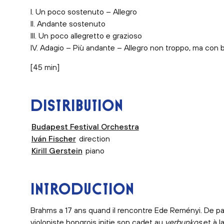
I. Un poco sostenuto – Allegro
II. Andante sostenuto
III. Un poco allegretto e grazioso
IV. Adagio – Più andante – Allegro non troppo, ma con br
[45 min]
DISTRIBUTION
Budapest Festival Orchestra
Iván Fischer
direction
Kirill Gerstein
piano
INTRODUCTION
Brahms a 17 ans quand il rencontre Ede Reményi. De p
violoniste hongrois initie son cadet au
verbunkos
et à l