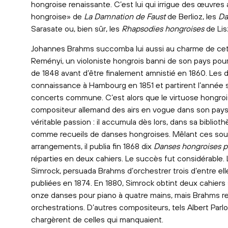
hongroise renaissante. C’est lui qui irrigue des œuvres
hongroise» de
La Damnation de Faust
de Berlioz, les
Da
Sarasate ou, bien sûr, les
Rhapsodies hongroises
de Lis
Johannes Brahms succomba lui aussi au charme de cet
Reményi, un violoniste hongrois banni de son pays pour 
de 1848 avant d’être finalement amnistié en 1860. Les 
connaissance à Hambourg en 1851 et partirent l’année 
concerts commune. C’est alors que le virtuose hongrois
compositeur allemand des airs en vogue dans son pay
véritable passion : il accumula dès lors, dans sa bibliot
comme recueils de danses hongroises. Mêlant ces sou
arrangements, il publia fin 1868 dix
Danses hongroises p
réparties en deux cahiers. Le succès fut considérable. 
Simrock, persuada Brahms d’orchestrer trois d’entre elle
publiées en 1874. En 1880, Simrock obtint deux cahier
onze danses pour piano à quatre mains, mais Brahms re
orchestrations. D’autres compositeurs, tels Albert Parl
chargèrent de celles qui manquaient.