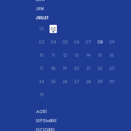
JUIN
JUILLET
01
02
(JUILLET)
(JUILLET)
03
04
05
06
07
08
(JUILLET)
09
(JUILLET)
(JUILLET)
(JUILLET)
(JUILLET)
(JUILLET)
(JUILLET)
10
11
12
13
14
15
16
(JUILLET)
(JUILLET)
(JUILLET)
(JUILLET)
(JUILLET)
(JUILLET)
(JUILLET)
17
18
19
20
21
22
23
(JUILLET)
(JUILLET)
(JUILLET)
(JUILLET)
(JUILLET)
(JUILLET)
(JUILLET)
24
25
26
27
28
29
30
(JUILLET)
(JUILLET)
(JUILLET)
(JUILLET)
(JUILLET)
(JUILLET)
(JUILLET)
31
(JUILLET)
AOÛT
SEPTEMBRE
OCTOBRE