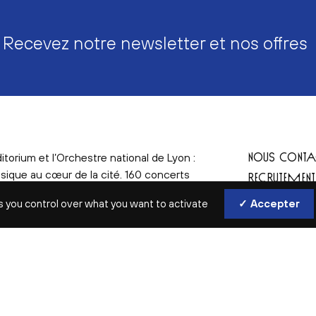
Recevez notre newsletter et nos offres
NOUS CONTA
itorium et l’Orchestre national de Lyon :
sique au cœur de la cité. 160 concerts
RECRUTEMEN
aison : concerts symphoniques, récitals,
QUESTIONS F
s you control over what you want to activate
✓ Accepter
concerts, jeune public, jazz, musiques
elles et musiques du monde, mais aussi
ers, conférences, afterworks…