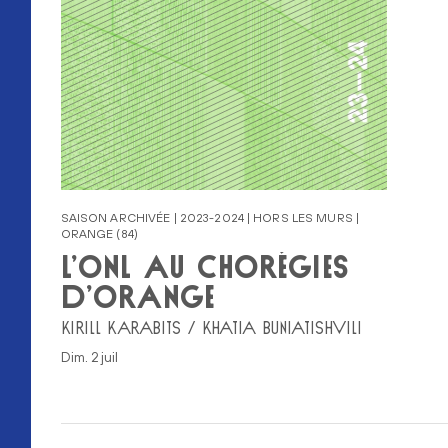
SAISON ARCHIVÉE | 2023-2024 | HORS LES MURS |
ORANGE (84)
L’ONL AU CHORÉGIES
D’ORANGE
KIRILL KARABITS / KHATIA BUNIATISHVILI
dim. 2 juil