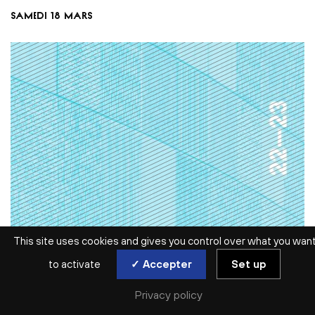
SAMEDI 18 MARS
This site uses cookies and gives you control over what you wan
SAISON ARCHIVÉE | 2022-2023 | ÉVÉNEMENT
to activate
✓ Accepter
Set up
BORIS CYRULNIK
CONCERT-RENCONTRE
CHOISISSEZ VOTRE DATE
Privacy policy
sam. 18 mar