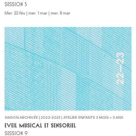
SESSION 5
mer. 22 fév | mer. 1 mar | mer. 8 mar
SAISON ARCHIVÉE | 2022-2023 | ATELIER ENFANTS 3 MOIS > 3 ANS
ÉVEIL MUSICAL ET SENSORIEL
SESSION 9