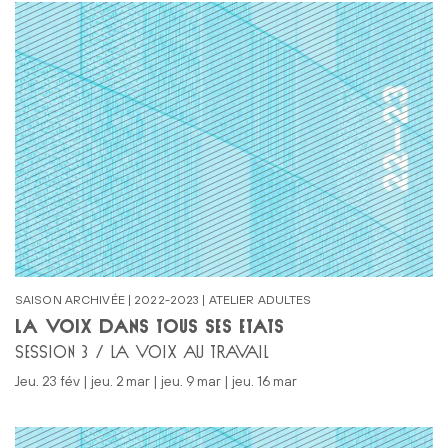
SAISON ARCHIVÉE | 2022-2023 | ATELIER ADULTES
LA VOIX DANS TOUS SES ÉTATS
SESSION 3 / LA VOIX AU TRAVAIL
jeu. 23 fév | jeu. 2 mar | jeu. 9 mar | jeu. 16 mar