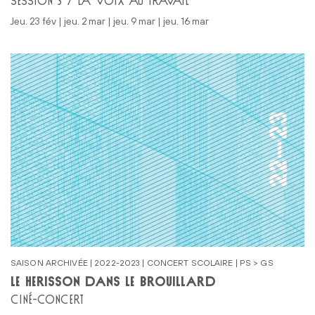
SESSION 3 / LA VOIX AU TRAVAIL
jeu. 23 fév | jeu. 2 mar | jeu. 9 mar | jeu. 16 mar
SAISON ARCHIVÉE | 2022-2023 | CONCERT SCOLAIRE | PS > GS
LE HÉRISSON DANS LE BROUILLARD
CINÉ-CONCERT