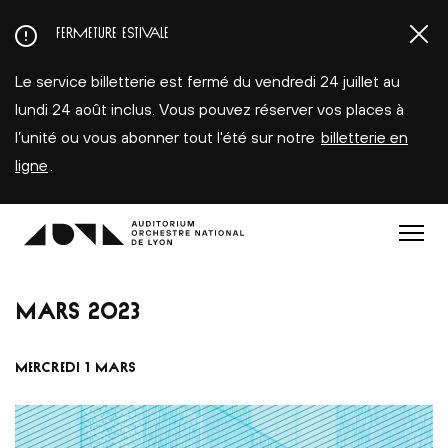
Aller
FERMETURE ESTIVALE
au
contenu
Le service billetterie est fermé du vendredi 24 juillet au
principal
lundi 24 août inclus. Vous pouvez réserver vos places à
l’unité ou vous abonner tout l'été sur notre
billetterie en
ligne
.
Menu
MARS
2023
MERCREDI 1 MARS