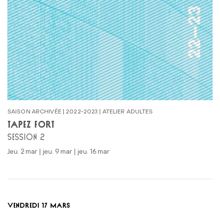
SAISON ARCHIVÉE | 2022-2023 | ATELIER ADULTES
TAPEZ FORT
SESSION 2
jeu. 2 mar | jeu. 9 mar | jeu. 16 mar
VENDREDI 17 MARS