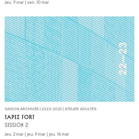
jeu. 9 mar | ven. 10 mar
SAISON ARCHIVÉE | 2022-2023 | ATELIER ADULTES
TAPEZ FORT
SESSION 2
jeu. 2 mar | jeu. 9 mar | jeu. 16 mar