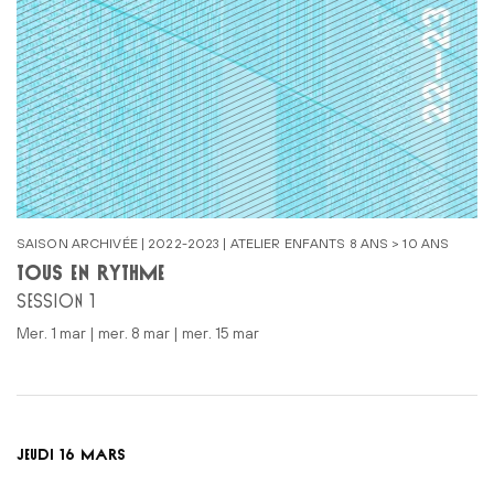
SAISON ARCHIVÉE | 2022-2023 | ATELIER ENFANTS 8 ANS > 10 ANS
TOUS EN RYTHME
SESSION 1
mer. 1 mar | mer. 8 mar | mer. 15 mar
JEUDI 16 MARS