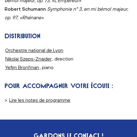
bémol majeur, op. 73, «L’Empereur»
Robert Schumann
Symphonie n° 3, en mi bémol majeur,
op. 97, «Rhénane»
DISTRIBUTION
Orchestre national de Lyon
Nikolaj Szeps-Znaider
, direction
Yefim Bronfman
, piano
POUR ACCOMPAGNER VOTRE ÉCOUTE :
>
Lire les notes de programme
GARDONS LE CONTACT !