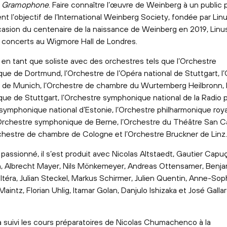
e
Gramophone
. Faire connaître l’œuvre de Weinberg à un public p
t l’objectif de l’International Weinberg Society, fondée par Lin
ccasion du centenaire de la naissance de Weinberg en 2019, Linu
x concerts au Wigmore Hall de Londres.
 en tant que soliste avec des orchestres tels que l’Orchestre
que de Dortmund, l’Orchestre de l’Opéra national de Stuttgart, l
de Munich, l’Orchestre de chambre du Wurtemberg Heilbronn, 
que de Stuttgart, l’Orchestre symphonique national de la Radio p
 symphonique national d’Estonie, l’Orchestre philharmonique roya
l’Orchestre symphonique de Berne, l’Orchestre du Théâtre San C
rchestre de chambre de Cologne et l’Orchestre Bruckner de Linz
passionné, il s’est produit avec Nicolas Altstaedt, Gautier Capu
, Albrecht Mayer, Nils Mönkemeyer, Andreas Ottensamer, Benja
ltéra, Julian Steckel, Markus Schirmer, Julien Quentin, Anne-Sop
aintz, Florian Uhlig, Itamar Golan, Danjulo Ishizaka et José Galla
a suivi les cours préparatoires de Nicolas Chumachenco à la