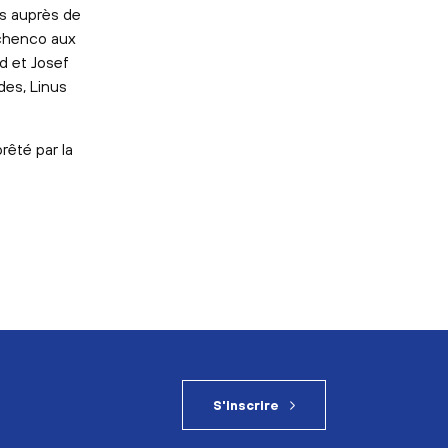
s auprès de
achenco aux
d et Josef
des, Linus
rêté par la
S'inscrire