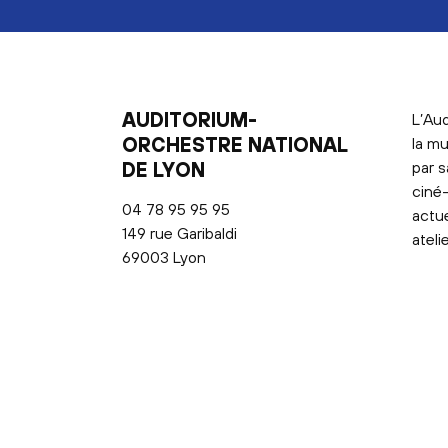
AUDITORIUM-
L’Aud
ORCHESTRE NATIONAL
la mu
DE LYON
par s
ciné-
04 78 95 95 95
actu
149 rue Garibaldi
ateli
69003 Lyon