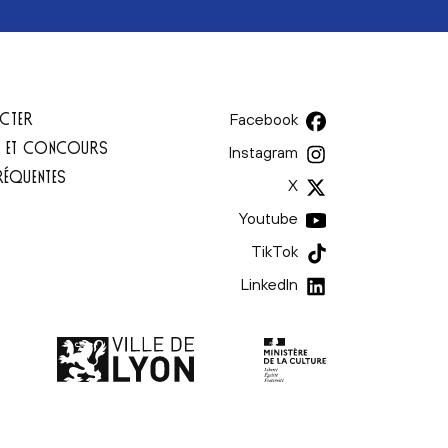
CTER
Facebook
T ET CONCOURS
Instagram
RÉQUENTES
X
Youtube
TikTok
LinkedIn
Ministère de la culture | l
Ville de Lyon | lien externe