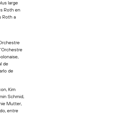
lus large
us Roth en
s Roth a
’Orchestre
l’Orchestre
olonaise,
l de
arlo de
.
çon, Kim
min Schmid,
hie Mutter,
rdo, entre