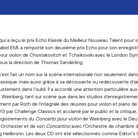
qui a reçu le prix Echo Klassik du Meilleur Nouveau Talent pour 
label EMI, a remporté son deuxième prix Echo pour son enregis
our violon de Chostakovitch et Tchaïkovski avec le London S
ous la direction de Thomas Sanderling.
s’est fait un nom sur la scène internationale non seulement dans
classique, mais aussi grâce à sa découverte ou redécouverte d’
stement dans l’oubli. Il a accordé une attention particulière a
Weinberg, tant sur scène que dans les studios d’enregistremen
ement par Roth de l’intégrale des œuvres pour violon et piano d
13 par Challenge Classics et acclamé par le public et la critique, 
egistrements du
Concerto pour violon
de Weinberg avec le Deu
Orchester et de son
Concertino
avec l’Orchestre de chambre 
Heilbronn. Les deux CD ont été sélectionnés comme Editor’s 