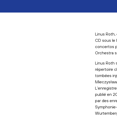
Linus Roth, 
CD sous le 
concertos p
Orchestra s
Linus Roth 
répertoire 
tombées inju
Mieczysław 
L’enregistr
publié en 20
par des enr
Symphonie-
Wurtemberg 