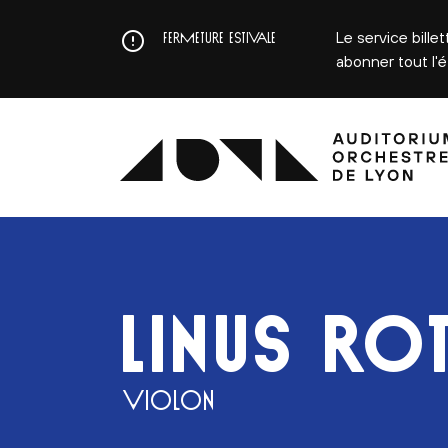
Aller
au
Le service bille
FERMETURE ESTIVALE
contenu
abonner tout l'
principal
LINUS RO
VIOLON