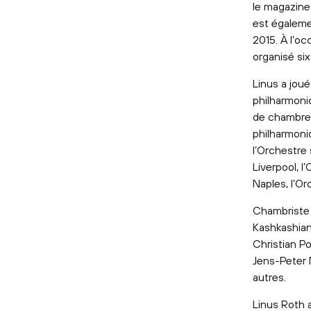
le magazin
est égalemen
2015. À l’o
organisé si
Linus a joué
philharmoni
de chambre 
philharmoni
l’Orchestre
Liverpool, 
Naples, l’O
Chambriste 
Kashkashian
Christian Po
Jens-Peter M
autres.
Linus Roth 