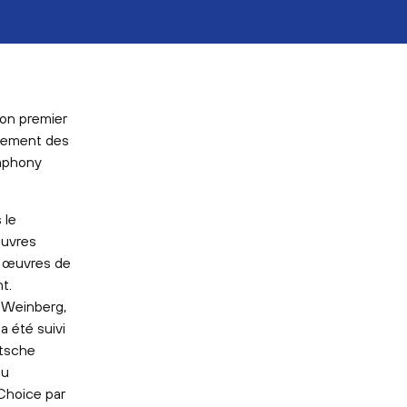
son premier
trement des
ymphony
 le
œuvres
ux œuvres de
t.
e Weinberg,
a été suivi
tsche
du
Choice par