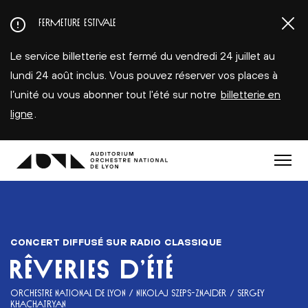
Aller
FERMETURE ESTIVALE
au
contenu
Le service billetterie est fermé du vendredi 24 juillet au
principal
lundi 24 août inclus. Vous pouvez réserver vos places à
l’unité ou vous abonner tout l'été sur notre
billetterie en
ligne
.
Menu
CONCERT DIFFUSÉ SUR RADIO CLASSIQUE
RÊVERIES D’ÉTÉ
ORCHESTRE NATIONAL DE LYON / NIKOLAJ SZEPS-ZNAIDER / SERGEY
KHACHATRYAN