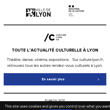
Ville de Lyon | lien externe
Ministère de la culture |
TOUTE L'ACTUALITÉ CULTURELLE À LYON
Théâtre, danse, cinéma, expositions… Sur culture.lyon.fr,
retrouvez tous les autres rendez-vous culturels à Lyon.
En savoir plus
Toute l'actualité culturelle
PLAN DU SITE
INTRANET
This site uses cookies and gives you control over what you wan
MENTIONS LÉGALES