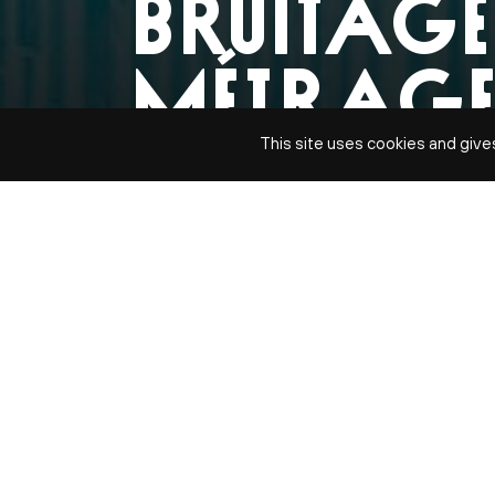
BRUITAGE
MÉTRAG
This site uses cookies and give
DÉCOUVRIR LE MÉTIER DE BR
sam. 28 jan
DATE
sam. 28 jan 2023
TARIFS