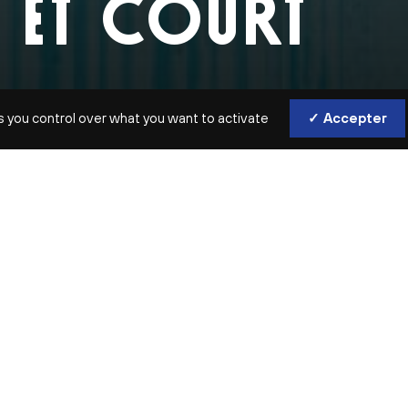
 ET COURT
E
s you control over what you want to activate
✓ Accepter
UITEUR DE CINÉMA
Comment produit-on des bruitages ? Ces
pour reproduire des bruits de pas, un gr
l’occasion de cet atelier ludique, les par