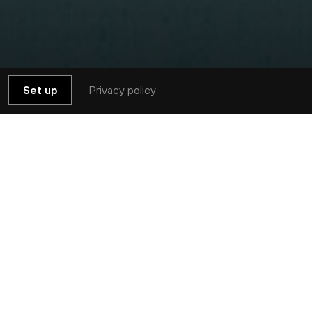
Privacy policy
Set up
 sons et effets sonores créés manuellement
incement de porte, ou une explosion… À
ticipants pourront découvrir les techniques et