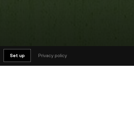
Privacy policy
Set up
r Popelka étant malheureusement contraint