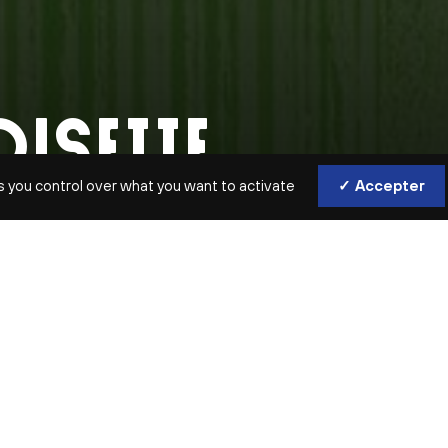
ISETTE
s you control over what you want to activate
✓ Accepter
ANCE
l de France sera finalement dirigé par Fabien Gabel, le chef Pet
pour des raisons de santé. Le programme est inchangé.