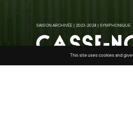
SAISON ARCHIVÉE | 2023-2024 | SYMPHONIQUE
CASSE-NO
This site uses cookies and give
ORCHESTRE NATIONAL DE FR
sam. 16 déc
L’Orchestre nationa
CHANGEMENT
d’annuler sa venue 