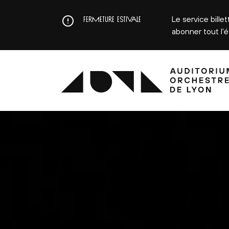
Aller
au
Le service bille
FERMETURE ESTIVALE
contenu
abonner tout l'
principal